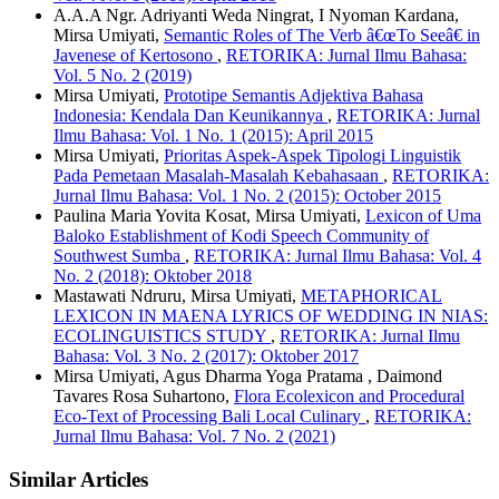
A.A.A Ngr. Adriyanti Weda Ningrat, I Nyoman Kardana,
Mirsa Umiyati,
Semantic Roles of The Verb â€œTo Seeâ€ in
Javenese of Kertosono
,
RETORIKA: Jurnal Ilmu Bahasa:
Vol. 5 No. 2 (2019)
Mirsa Umiyati,
Prototipe Semantis Adjektiva Bahasa
Indonesia: Kendala Dan Keunikannya
,
RETORIKA: Jurnal
Ilmu Bahasa: Vol. 1 No. 1 (2015): April 2015
Mirsa Umiyati,
Prioritas Aspek-Aspek Tipologi Linguistik
Pada Pemetaan Masalah-Masalah Kebahasaan
,
RETORIKA:
Jurnal Ilmu Bahasa: Vol. 1 No. 2 (2015): October 2015
Paulina Maria Yovita Kosat, Mirsa Umiyati,
Lexicon of Uma
Baloko Establishment of Kodi Speech Community of
Southwest Sumba
,
RETORIKA: Jurnal Ilmu Bahasa: Vol. 4
No. 2 (2018): Oktober 2018
Mastawati Ndruru, Mirsa Umiyati,
METAPHORICAL
LEXICON IN MAENA LYRICS OF WEDDING IN NIAS:
ECOLINGUISTICS STUDY
,
RETORIKA: Jurnal Ilmu
Bahasa: Vol. 3 No. 2 (2017): Oktober 2017
Mirsa Umiyati, Agus Dharma Yoga Pratama , Daimond
Tavares Rosa Suhartono,
Flora Ecolexicon and Procedural
Eco-Text of Processing Bali Local Culinary
,
RETORIKA:
Jurnal Ilmu Bahasa: Vol. 7 No. 2 (2021)
Similar Articles