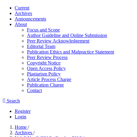
Current
Archives
Announcements
About
Focus and Scope
Author Guideline and Online Submission
Peer Review Acknowledgement
Editorial Team
Publication Ethics and Malpractice Statement
Peer Review Process
Copyright Notice
Open Access Policy
Plagiarism Policy
Article Process Charge
Publication Charge
Contact
Search
Register
Login
Home
/
Archives
/