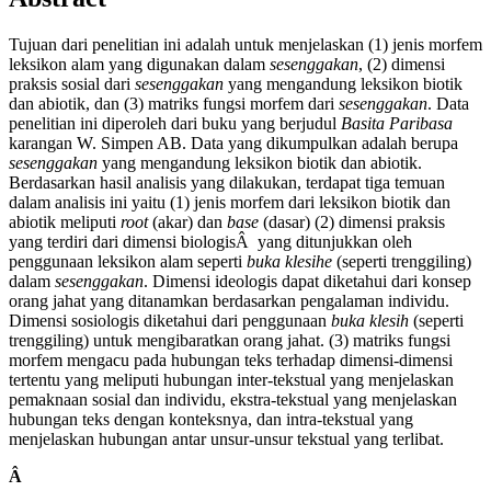
Tujuan dari penelitian ini adalah untuk menjelaskan (1) jenis morfem
leksikon alam yang digunakan dalam
sesenggakan
, (2) dimensi
praksis sosial dari
sesenggakan
yang mengandung leksikon biotik
dan abiotik, dan (3) matriks fungsi morfem dari
sesenggakan
. Data
penelitian ini diperoleh dari buku yang berjudul
Basita Paribasa
karangan W. Simpen AB. Data yang dikumpulkan adalah berupa
sesenggakan
yang mengandung leksikon biotik dan abiotik.
Berdasarkan hasil analisis yang dilakukan, terdapat tiga temuan
dalam analisis ini yaitu (1) jenis morfem dari leksikon biotik dan
abiotik meliputi
root
(akar) dan
base
(dasar) (2) dimensi praksis
yang terdiri dari dimensi biologisÂ yang ditunjukkan oleh
penggunaan leksikon alam seperti
buka
klesihe
(seperti trenggiling)
dalam
sesenggakan
. Dimensi ideologis dapat diketahui dari konsep
orang jahat yang ditanamkan berdasarkan pengalaman individu.
Dimensi sosiologis diketahui dari penggunaan
buka klesih
(seperti
trenggiling) untuk mengibaratkan orang jahat. (3) matriks fungsi
morfem mengacu pada hubungan teks terhadap dimensi-dimensi
tertentu yang meliputi hubungan inter-tekstual yang menjelaskan
pemaknaan sosial dan individu, ekstra-tekstual yang menjelaskan
hubungan teks dengan konteksnya, dan intra-tekstual yang
menjelaskan hubungan antar unsur-unsur tekstual yang terlibat.
Â