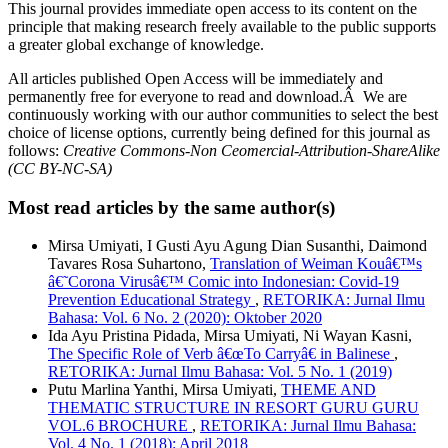
This journal provides immediate open access to its content on the
principle that making research freely available to the public supports
a greater global exchange of knowledge.
All articles published Open Access will be immediately and
permanently free for everyone to read and download.Â We are
continuously working with our author communities to select the best
choice of license options, currently being defined for this journal as
follows:
Creative Commons-Non Ceomercial-Attribution-ShareAlike
(CC BY-NC-SA)
Most read articles by the same author(s)
Mirsa Umiyati, I Gusti Ayu Agung Dian Susanthi, Daimond
Tavares Rosa Suhartono,
Translation of Weiman Kouâ€™s
â€˜Corona Virusâ€™ Comic into Indonesian: Covid-19
Prevention Educational Strategy
,
RETORIKA: Jurnal Ilmu
Bahasa: Vol. 6 No. 2 (2020): Oktober 2020
Ida Ayu Pristina Pidada, Mirsa Umiyati, Ni Wayan Kasni,
The Specific Role of Verb â€œTo Carryâ€ in Balinese
,
RETORIKA: Jurnal Ilmu Bahasa: Vol. 5 No. 1 (2019)
Putu Marlina Yanthi, Mirsa Umiyati,
THEME AND
THEMATIC STRUCTURE IN RESORT GURU GURU
VOL.6 BROCHURE
,
RETORIKA: Jurnal Ilmu Bahasa:
Vol. 4 No. 1 (2018): April 2018