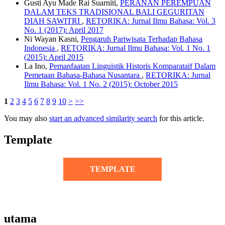
Gusti Ayu Made Rai Suarniti,
PERANAN PEREMPUAN
DALAM TEKS TRADISIONAL BALI GEGURITAN
DIAH SAWITRI
,
RETORIKA: Jurnal Ilmu Bahasa: Vol. 3
No. 1 (2017): April 2017
Ni Wayan Kasni,
Pengaruh Pariwisata Terhadap Bahasa
Indonesia
,
RETORIKA: Jurnal Ilmu Bahasa: Vol. 1 No. 1
(2015): April 2015
La Ino,
Pemanfaatan Linguistik Historis Komparataif Dalam
Pemetaan Bahasa-Bahasa Nusantara
,
RETORIKA: Jurnal
Ilmu Bahasa: Vol. 1 No. 2 (2015): October 2015
1
2
3
4
5
6
7
8
9
10
>
>>
You may also
start an advanced similarity search
for this article.
Template
TEMPLATE
utama