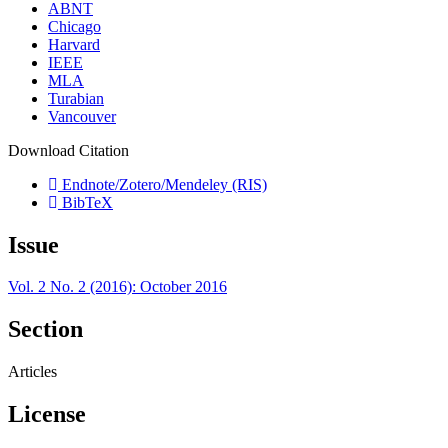
ABNT
Chicago
Harvard
IEEE
MLA
Turabian
Vancouver
Download Citation
Endnote/Zotero/Mendeley (RIS)
BibTeX
Issue
Vol. 2 No. 2 (2016): October 2016
Section
Articles
License