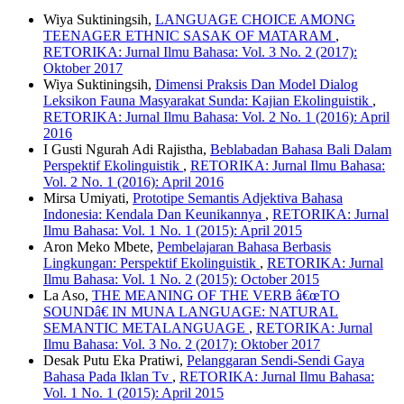
Wiya Suktiningsih,
LANGUAGE CHOICE AMONG
TEENAGER ETHNIC SASAK OF MATARAM
,
RETORIKA: Jurnal Ilmu Bahasa: Vol. 3 No. 2 (2017):
Oktober 2017
Wiya Suktiningsih,
Dimensi Praksis Dan Model Dialog
Leksikon Fauna Masyarakat Sunda: Kajian Ekolinguistik
,
RETORIKA: Jurnal Ilmu Bahasa: Vol. 2 No. 1 (2016): April
2016
I Gusti Ngurah Adi Rajistha,
Beblabadan Bahasa Bali Dalam
Perspektif Ekolinguistik
,
RETORIKA: Jurnal Ilmu Bahasa:
Vol. 2 No. 1 (2016): April 2016
Mirsa Umiyati,
Prototipe Semantis Adjektiva Bahasa
Indonesia: Kendala Dan Keunikannya
,
RETORIKA: Jurnal
Ilmu Bahasa: Vol. 1 No. 1 (2015): April 2015
Aron Meko Mbete,
Pembelajaran Bahasa Berbasis
Lingkungan: Perspektif Ekolinguistik
,
RETORIKA: Jurnal
Ilmu Bahasa: Vol. 1 No. 2 (2015): October 2015
La Aso,
THE MEANING OF THE VERB â€œTO
SOUNDâ€ IN MUNA LANGUAGE: NATURAL
SEMANTIC METALANGUAGE
,
RETORIKA: Jurnal
Ilmu Bahasa: Vol. 3 No. 2 (2017): Oktober 2017
Desak Putu Eka Pratiwi,
Pelanggaran Sendi-Sendi Gaya
Bahasa Pada Iklan Tv
,
RETORIKA: Jurnal Ilmu Bahasa:
Vol. 1 No. 1 (2015): April 2015